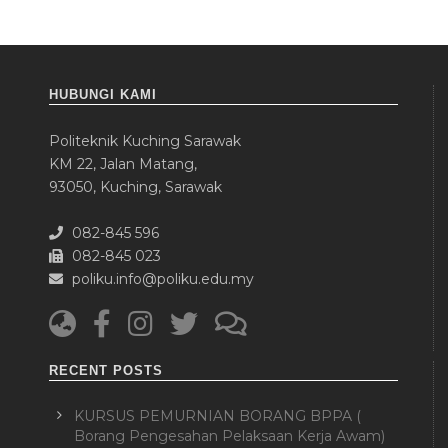
HUBUNGI KAMI
Politeknik Kuching Sarawak
KM 22, Jalan Matang,
93050, Kuching, Sarawak
082-845 596
082-845 023
poliku.info@poliku.edu.my
RECENT POSTS
KURSUS PEMURNIAN BORANG BPPA (
Borang Pengesahan Pelaksaan Kerja Awam)