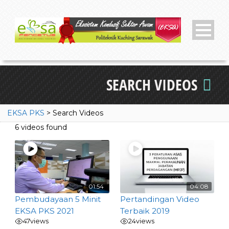
SEARCH VIDEOS
EKSA PKS
>
Search Videos
6 videos found
01:54
04:08
Pembudayaan 5 Minit
Pertandingan Video
EKSA PKS 2021
Terbaik 2019
47
views
24
views