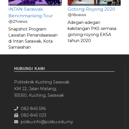
INTAN Sarawak
Gotong-Royong 2020
16
views
Benchmarking Tour
27
views
Adegan-adegan
kakitangan PKS semasa
Snapshot Program
gotong-royong EKSA
Lawatan Penandaarasan
tahun 2020
di Intan Sarawak, Kota
Samarahan
HUBUNGI KAMI
Politeknik Kuching Sarawak
KM 22, Jalan Matang,
93050, Kuching, Sarawak
082-845 596
082-845 023
poliku.info@poliku.edu.my