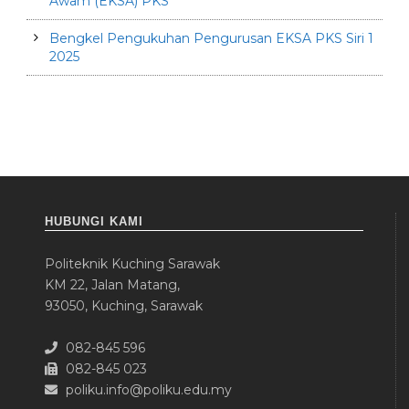
Awam (EKSA) PKS
Bengkel Pengukuhan Pengurusan EKSA PKS Siri 1
2025
HUBUNGI KAMI
Politeknik Kuching Sarawak
KM 22, Jalan Matang,
93050, Kuching, Sarawak
082-845 596
082-845 023
poliku.info@poliku.edu.my