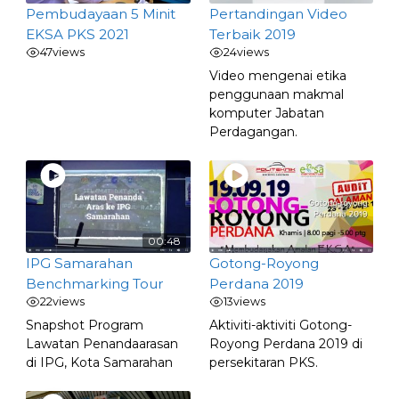
Pembudayaan 5 Minit
Pertandingan Video
EKSA PKS 2021
Terbaik 2019
47
views
24
views
Video mengenai etika
penggunaan makmal
komputer Jabatan
Perdagangan.
00:48
IPG Samarahan
Gotong-Royong
Benchmarking Tour
Perdana 2019
22
views
13
views
Snapshot Program
Aktiviti-aktiviti Gotong-
Lawatan Penandaarasan
Royong Perdana 2019 di
di IPG, Kota Samarahan
persekitaran PKS.